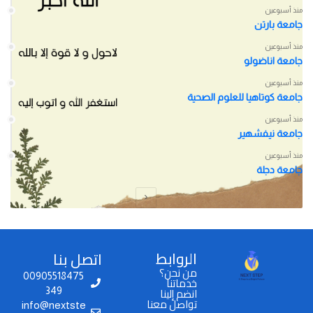
منذ أسبوعين
جامعة بارتن
منذ أسبوعين
جامعة اناضولو
منذ أسبوعين
جامعة كوتاهيا للعلوم الصحية
منذ أسبوعين
جامعة نيفشهير
منذ أسبوعين
جامعة دجلة
الروابط
اتصل بنا
من نحن؟
00905518475
خدماتنا
انضم إلينا
349
تواصل معنا
info@nextste