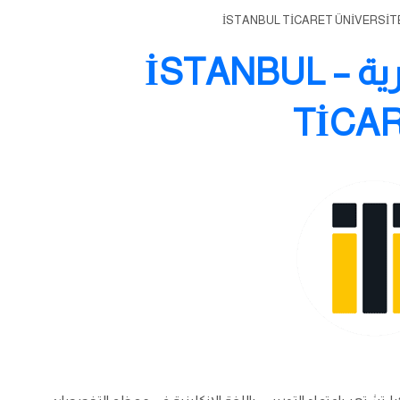
جامعة إسطنبول التجارية – İSTANBUL
TİCA