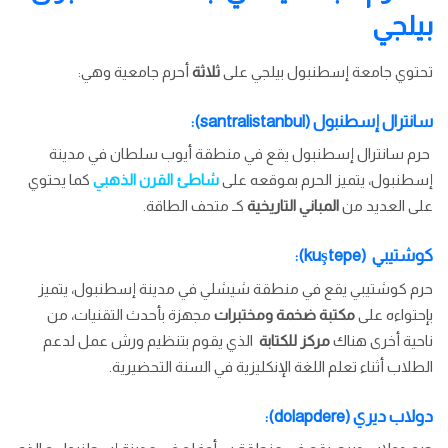
بيلجي
تحتوي جامعة إسطنبول بيلجي على
ثلاثة
أحرم جامعية وهي:
سانترال إسطنبول (santralistanbul):
حرم سانترال إسطنبول يقع في منطقة أيوب سلطان في مدينة
إسطنبول، يتميز الحرم بموقعه على
شاطئ القرن الذهبي
كما يحتوي
على العديد من
المباني التاريخية
كـ متحف الطاقة.
كوشتيبي (kuştepe):
حرم كوشتيبي يقع في منطقة شيشلي في مدينة إسطنبول، يتميز
بإحتواءه على
مكتبة ضخمة ومختبرات
مجهزة بأحدث التقنيات، من
ناحية أخرى هناك
مركز للكتابة
الذي يقوم بتنظيم ورش عمل لدعم
الطلاب أثناء تعلم اللغة الإنكليزية في السنة التحضيرية.
دولاب ديري (dolapdere):