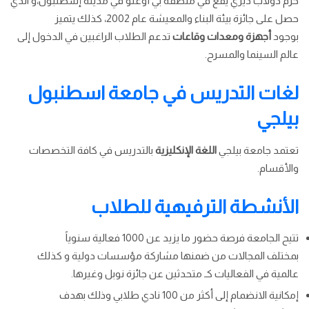
حرم دولاب ديري يقع في منطقة بي أوغلو في مدينة إسطنبول،و الذي
حصل على جائزة بيئة البناء والمعيشة عام 2002، كذلك يتميز
بوجود
أجهزة ومعدات وقاعات
تدعم الطلاب الراغبين في الدخول إلى
عالم السينما والمسرح.
لغات التدريس في جامعة اسطنبول
بيلجي
تعتمد جامعة بيلجي
اللغة الإنكليزية
بالتدريس في كافة التخصصات
والأقسام.
الأنشطة الترفيهية للطلاب
تتيح الجامعة فرصة حضور ما يزيد عن 1000 فعالية سنوياً
بمختلف المجالات من ضمنها مشاركة مؤسسات دولية و كذلك
عالمية في الفعاليات كـ متحدثين عن جائزة نوبل وغيرها.
إمكانية الانضمام إلى أكثر من 100 نادي طلابي وذلك بهدف