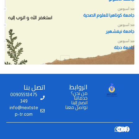
منذ أسبوعين
جامعة كوتاهيا للعلوم الصحية
منذ أسبوعين
جامعة نيفشهير
منذ أسبوعين
جامعة دجلة
الروابط
اتصل بنا
من نحن؟
00905518475
خدماتنا
انضم إلينا
349
تواصل معنا
info@nextste
p-tr.com