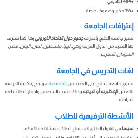
+484
أكاديمي
+155
مخبر وصفوف خاصة
إعترافات الجامعة
تتميز جامعة الخليج باعتراف
جميع دول الاتحاد الأوروبي
بها، كما تعترف
بها العديد من الدول العربية وهي،
ليبيا، فلسطين، لبنان، اليمن، مصر،
السودان، المغرب
.
لغات التدريس في الجامعة
تحتوي جامعة الخليج على العديد من
التخصصات
، وتتيح إمكانية الدراسة
باللغتين
الإنكليزية أو التركية
وذلك حسب التخصص واختيار الطالب لغة
الدراسة.
الأنشطة الترفيهية للطلاب
سينما
في الهواء الطلق لاستمتاع الطلاب بمشاهدة الأفلام.
إمكانية الانضمام إلى أكثر من
30 نادي طلابي
، بهدف اكتساب