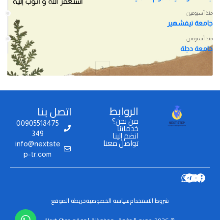
منذ أسبوعين
جامعة نيفشهير
منذ أسبوعين
جامعة دجلة
الروابط
اتصل بنا
من نحن؟
00905518475
خدماتنا
انضم إلينا
349
تواصل معنا
info@nextste
p-tr.com
شروط الاستخدام
سياسة الخصوصية
خريطة الموقع