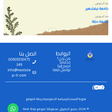
منذ أسبوعين
جامعة نيفشهير
منذ أسبوعين
جامعة دجلة
الروابط
اتصل بنا
من نحن؟
00905518475
خدماتنا
انضم إلينا
349
تواصل معنا
info@nextste
p-tr.com
شروط الاستخدام
سياسة الخصوصية
خريطة الموقع
© 2026 جميع الحقوق محفوظة لموقع Next Step