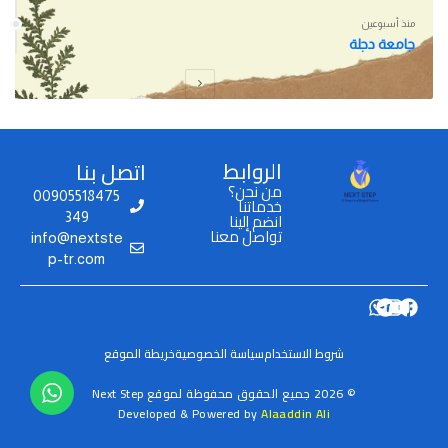
منذ أسبوعين
جامعة دجلة
الروابط
اتصل بنا
من نحن؟
00905518475
خدماتنا
انضم إلينا
349
تواصل معنا
info@nextste
p-tr.com
شروط الاستخدام
سياسة الخصوصية
خريطة الموقع
© 2026 جميع الحقوق محفوظة لموقع Next Step
Developed & Powered by
Alaaddin Ali