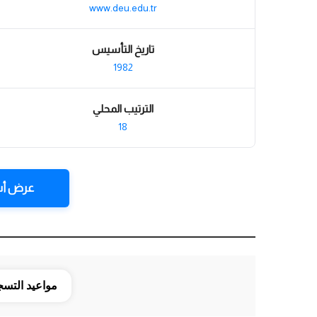
www.deu.edu.tr
تاريخ التأسيس
1982
الترتيب المحلي
18
عرض أس
مواعيد التس