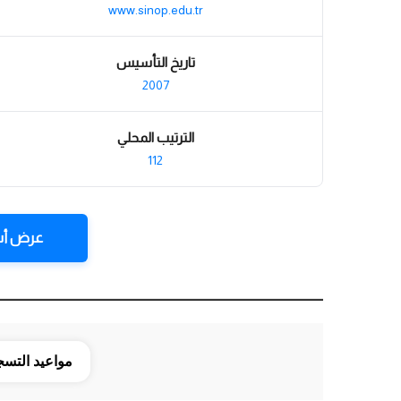
www.sinop.edu.tr
تاريخ التأسيس
2007
الترتيب المحلي
112
عرض أس
مواعيد التس